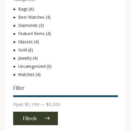
Bags
(6)
Best Watches
(4)
Diamonds
(3)
Featurd Items
(4)
Glasses
(4)
Gold
(6)
Jewelry
(4)
Uncategorized
(0)
Watches
(4)
Filter
Fiyat:
$1,190
—
$3,300
Filtrele
En
En