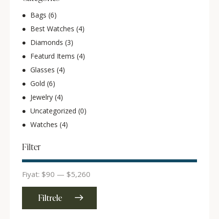
Bags
(6)
Best Watches
(4)
Diamonds
(3)
Featurd Items
(4)
Glasses
(4)
Gold
(6)
Jewelry
(4)
Uncategorized
(0)
Watches
(4)
Filter
Fiyat:
$90
—
$5,260
Filtrele
En
En